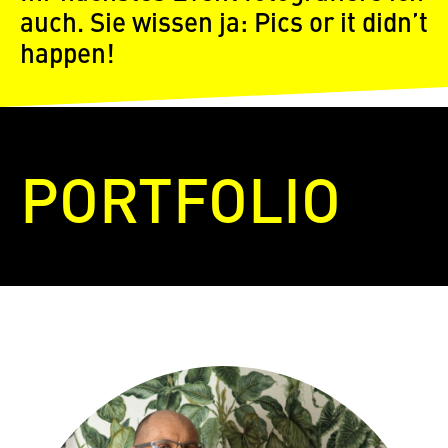
auch. Sie wissen ja: Pics or it didn’t
happen!
PORTFOLIO